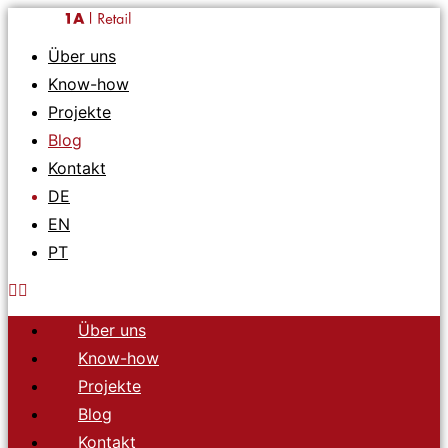
Zum
Inhalt
springen
Über uns
Know-how
Projekte
Blog
Kontakt
DE
EN
PT
Über uns
Know-how
Projekte
Blog
Kontakt